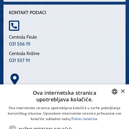
KONTAKT PODACI
Centrala Firule
021 556 111
Centrala Križine
021 557 111
×
Spinčićeva 1, 21000 Split
Ova internetska stranica
Hrvatska
upotrebljava kolačiće.
CROATIAN
Ova internetska stranica upotrebljava kolačiće u svrhe poboljšanja
korisničkog iskustva. Uporabom internetske stranice prihvaćate sve
ENGLISH
kolačiće sukladno našoj
Politici kolačića.
office@kbsplit.hr