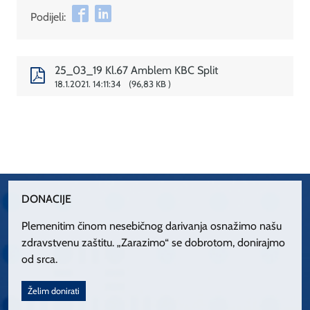
Podijeli:
25_03_19 Kl.67 Amblem KBC Split
18.1.2021. 14:11:34
96,83 KB
DONACIJE
Plemenitim činom nesebičnog darivanja osnažimo našu
zdravstvenu zaštitu. „Zarazimo“ se dobrotom, donirajmo
od srca.
Želim donirati