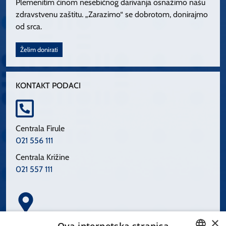
Plemenitim činom nesebičnog darivanja osnažimo našu
zdravstvenu zaštitu. „Zarazimo“ se dobrotom, donirajmo
od srca.
Želim donirati
KONTAKT PODACI
Centrala Firule
021 556 111
Centrala Križine
021 557 111
×
Spinčićeva 1, 21000 Split