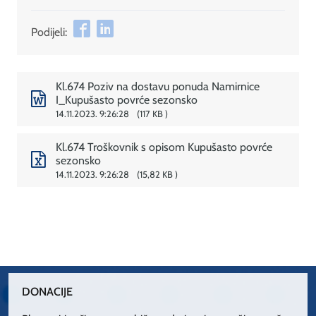
Podijeli:
Kl.674 Poziv na dostavu ponuda Namirnice
I_Kupušasto povrće sezonsko
14.11.2023. 9:26:28
117 KB
Kl.674 Troškovnik s opisom Kupušasto povrće
sezonsko
14.11.2023. 9:26:28
15,82 KB
DONACIJE