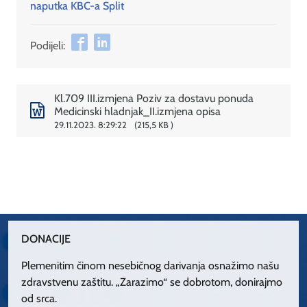
naputka KBC-a Split
Podijeli:
Kl.709 III.izmjena Poziv za dostavu ponuda
Medicinski hladnjak_II.izmjena opisa
29.11.2023. 8:29:22
215,5 KB
DONACIJE
Plemenitim činom nesebičnog darivanja osnažimo našu
zdravstvenu zaštitu. „Zarazimo“ se dobrotom, donirajmo
od srca.