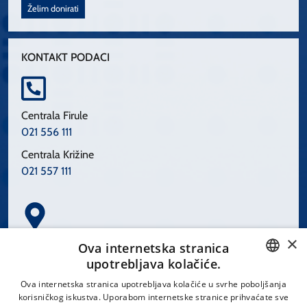
Želim donirati
KONTAKT PODACI
Centrala Firule
021 556 111
Centrala Križine
021 557 111
×
Spinčićeva 1, 21000 Split
Ova internetska stranica
Hrvatska
upotrebljava kolačiće.
CROATIAN
Ova internetska stranica upotrebljava kolačiće u svrhe poboljšanja
korisničkog iskustva. Uporabom internetske stranice prihvaćate sve
ENGLISH