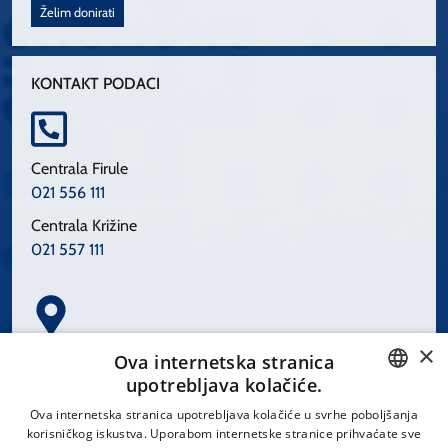
Želim donirati
KONTAKT PODACI
Centrala Firule
021 556 111
Centrala Križine
021 557 111
×
Spinčićeva 1, 21000 Split
Ova internetska stranica
Hrvatska
upotrebljava kolačiće.
CROATIAN
Ova internetska stranica upotrebljava kolačiće u svrhe poboljšanja
korisničkog iskustva. Uporabom internetske stranice prihvaćate sve
ENGLISH