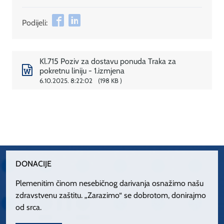
Podijeli:
Kl.715 Poziv za dostavu ponuda Traka za
pokretnu liniju - 1.izmjena
6.10.2025. 8:22:02
198 KB
DONACIJE
Plemenitim činom nesebičnog darivanja osnažimo našu
zdravstvenu zaštitu. „Zarazimo“ se dobrotom, donirajmo
od srca.