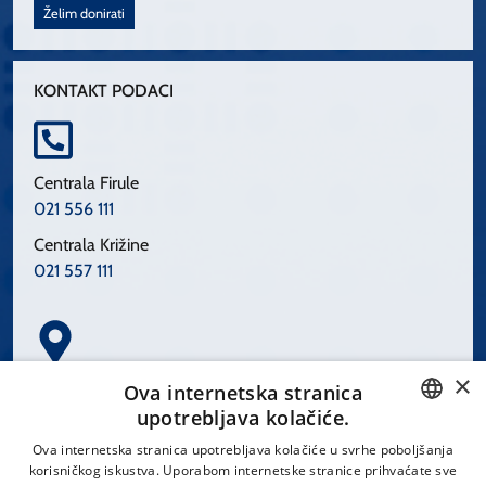
Želim donirati
KONTAKT PODACI
Centrala Firule
021 556 111
Centrala Križine
021 557 111
×
Spinčićeva 1, 21000 Split
Ova internetska stranica
Hrvatska
upotrebljava kolačiće.
CROATIAN
Ova internetska stranica upotrebljava kolačiće u svrhe poboljšanja
korisničkog iskustva. Uporabom internetske stranice prihvaćate sve
ENGLISH