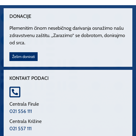
DONACIJE
Plemenitim činom nesebičnog darivanja osnažimo našu
zdravstvenu zaštitu. „Zarazimo“ se dobrotom, donirajmo
od srca.
Želim donirati
KONTAKT PODACI
Centrala Firule
021 556 111
Centrala Križine
021 557 111