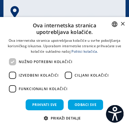
×
Spinčićeva 1, 21000 Split
Ova internetska stranica
Hrvatska
upotrebljava kolačiće.
CROATIAN
Ova internetska stranica upotrebljava kolačiće u svrhe poboljšanja
korisničkog iskustva. Uporabom internetske stranice prihvaćate sve
ENGLISH
kolačiće sukladno našoj
Politici kolačića.
office@kbsplit.hr
NUŽNO POTREBNI KOLAČIĆI
LINKOVI
IZVEDBENI KOLAČIĆI
CILJANI KOLAČIĆI
Uvjeti korištenja
FUNKCIONALNI KOLAČIĆI
Izjava o pristupačnosti
PRIHVATI SVE
ODBACI SVE
PRIKAŽI DETALJE
C
S
Sva prava pridržana KBC Split 2026.