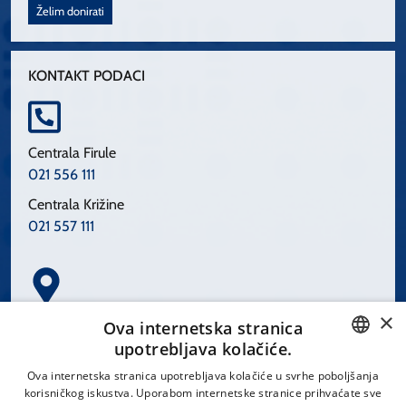
Želim donirati
KONTAKT PODACI
Centrala Firule
021 556 111
Centrala Križine
021 557 111
×
Spinčićeva 1, 21000 Split
Ova internetska stranica
Hrvatska
upotrebljava kolačiće.
CROATIAN
Ova internetska stranica upotrebljava kolačiće u svrhe poboljšanja
korisničkog iskustva. Uporabom internetske stranice prihvaćate sve
ENGLISH