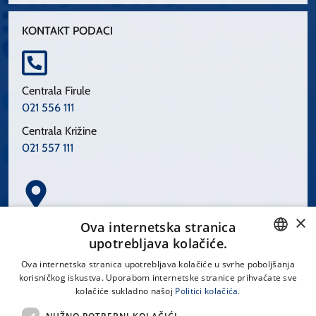
KONTAKT PODACI
Centrala Firule
021 556 111
Centrala Križine
021 557 111
×
Spinčićeva 1, 21000 Split
Ova internetska stranica
Hrvatska
upotrebljava kolačiće.
CROATIAN
Ova internetska stranica upotrebljava kolačiće u svrhe poboljšanja
korisničkog iskustva. Uporabom internetske stranice prihvaćate sve
ENGLISH
kolačiće sukladno našoj
Politici kolačića.
office@kbsplit.hr