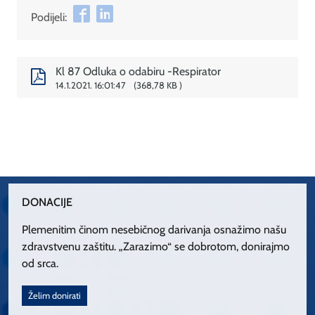
Podijeli:
Kl 87 Odluka o odabiru -Respirator
14.1.2021. 16:01:47
368,78 KB
DONACIJE
Plemenitim činom nesebičnog darivanja osnažimo našu
zdravstvenu zaštitu. „Zarazimo“ se dobrotom, donirajmo
od srca.
Želim donirati