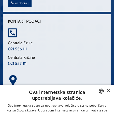
Želim donirati
KONTAKT PODACI
Centrala Firule
021 556 111
Centrala Križine
021 557 111
×
Spinčićeva 1, 21000 Split
Ova internetska stranica
Hrvatska
upotrebljava kolačiće.
CROATIAN
Ova internetska stranica upotrebljava kolačiće u svrhe poboljšanja
korisničkog iskustva. Uporabom internetske stranice prihvaćate sve
ENGLISH