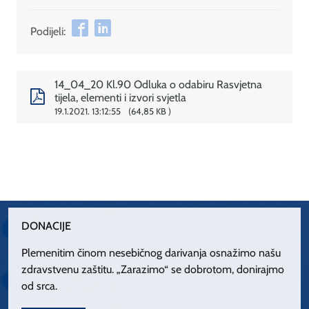
Podijeli:
14_04_20 Kl.90 Odluka o odabiru Rasvjetna
tijela, elementi i izvori svjetla
19.1.2021. 13:12:55
64,85 KB
DONACIJE
Plemenitim činom nesebičnog darivanja osnažimo našu
zdravstvenu zaštitu. „Zarazimo“ se dobrotom, donirajmo
od srca.