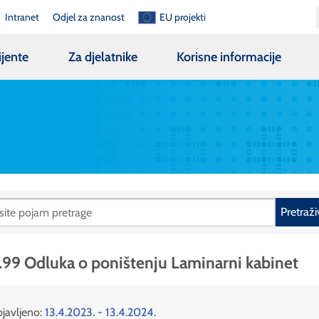
Intranet
Odjel za znanost
EU projekti
ijente
Za djelatnike
Korisne informacije
Pretraži
.99 Odluka o poništenju Laminarni kabinet
javljeno:
13.4.2023. - 13.4.2024.