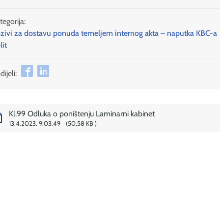
tegorija:
zivi za dostavu ponuda temeljem internog akta – naputka KBC-a
lit
ijeli:
Kl.99 Odluka o poništenju Laminarni kabinet
13.4.2023. 9:03:49
50,58 KB