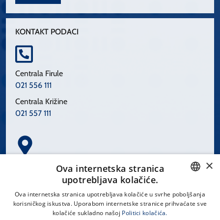
KONTAKT PODACI
Centrala Firule
021 556 111
Centrala Križine
021 557 111
×
Spinčićeva 1, 21000 Split
Ova internetska stranica
Hrvatska
upotrebljava kolačiće.
CROATIAN
Ova internetska stranica upotrebljava kolačiće u svrhe poboljšanja
korisničkog iskustva. Uporabom internetske stranice prihvaćate sve
ENGLISH
kolačiće sukladno našoj
Politici kolačića.
office@kbsplit.hr