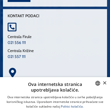
KONTAKT PODACI
Centrala Firule
021 556 111
Centrala Križine
021 557 111
×
Spinčićeva 1, 21000 Split
Ova internetska stranica
Hrvatska
upotrebljava kolačiće.
CROATIAN
Ova internetska stranica upotrebljava kolačiće u svrhe poboljšanja
korisničkog iskustva. Uporabom internetske stranice prihvaćate sve
ENGLISH
kolačiće sukladno našoj
Politici kolačića.
office@kbsplit.hr