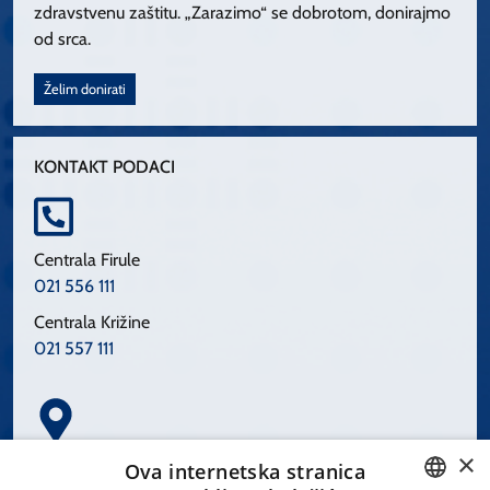
zdravstvenu zaštitu. „Zarazimo“ se dobrotom, donirajmo
od srca.
Želim donirati
KONTAKT PODACI
Centrala Firule
021 556 111
Centrala Križine
021 557 111
×
Spinčićeva 1, 21000 Split
Ova internetska stranica
Hrvatska