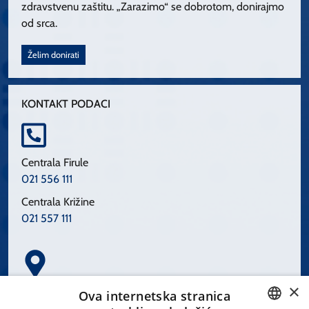
zdravstvenu zaštitu. „Zarazimo“ se dobrotom, donirajmo
od srca.
Želim donirati
KONTAKT PODACI
Centrala Firule
021 556 111
Centrala Križine
021 557 111
×
Spinčićeva 1, 21000 Split
Ova internetska stranica
Hrvatska