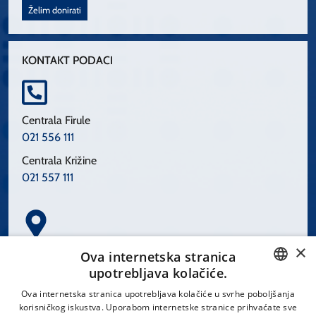
Želim donirati
KONTAKT PODACI
Centrala Firule
021 556 111
Centrala Križine
021 557 111
×
Spinčićeva 1, 21000 Split
Ova internetska stranica
Hrvatska
upotrebljava kolačiće.
CROATIAN
Ova internetska stranica upotrebljava kolačiće u svrhe poboljšanja
korisničkog iskustva. Uporabom internetske stranice prihvaćate sve
ENGLISH