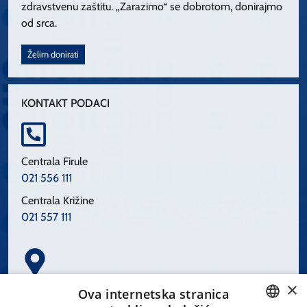
zdravstvenu zaštitu. „Zarazimo“ se dobrotom, donirajmo
od srca.
Želim donirati
KONTAKT PODACI
Centrala Firule
021 556 111
Centrala Križine
021 557 111
×
Spinčićeva 1, 21000 Split
Ova internetska stranica
Hrvatska