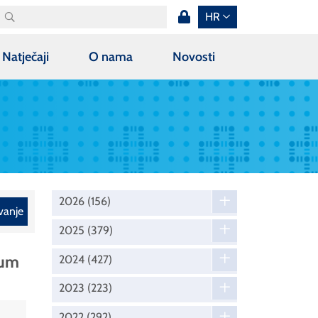
HR
Natječaji
O nama
Novosti
2026
(156)
vanje
2025
(379)
uum
2024
(427)
2023
(223)
2022
(292)