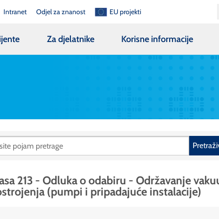
Intranet
Odjel za znanost
EU projekti
ijente
Za djelatnike
Korisne informacije
Pretraži
asa 213 - Odluka o odabiru - Održavanje vak
strojenja (pumpi i pripadajuće instalacije)