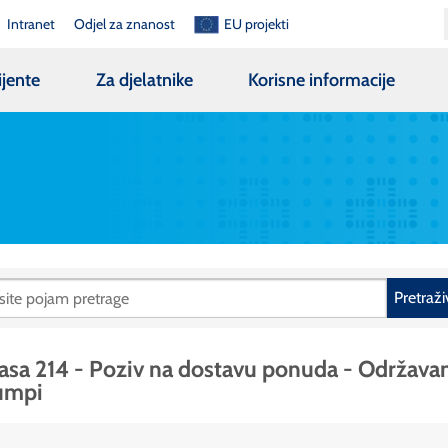
Intranet
Odjel za znanost
EU projekti
ijente
Za djelatnike
Korisne informacije
Pretraži
asa 214 - Poziv na dostavu ponuda - Održava
umpi