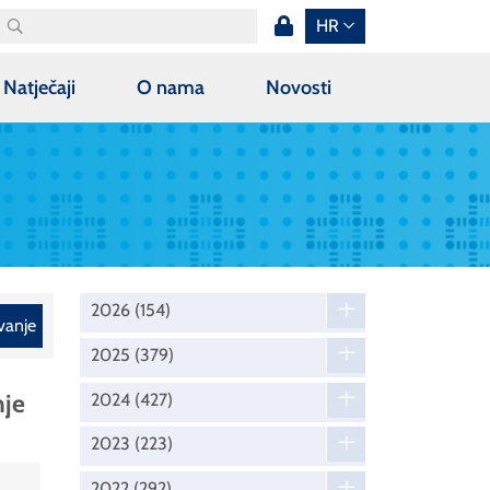
HR
Natječaji
O nama
Novosti
2026
(154)
vanje
2025
(379)
nje
2024
(427)
2023
(223)
2022
(292)