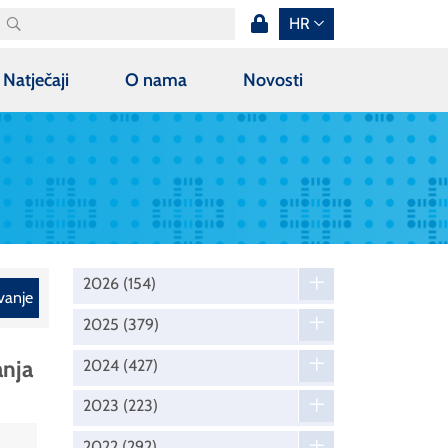
HR
Natječaji
O nama
Novosti
2026
(154)
vanje
2025
(379)
anja
2024
(427)
2023
(223)
2022
(292)