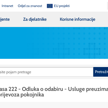
Intranet
Odjel za znanost
EU projekti
ijente
Za djelatnike
Korisne informacije
Pretraži
asa 222 - Odluka o odabiru - Usluge preuzim
prijevoza pokojnika