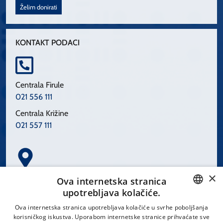
Želim donirati
KONTAKT PODACI
Centrala Firule
021 556 111
Centrala Križine
021 557 111
×
Spinčićeva 1, 21000 Split
Ova internetska stranica
Hrvatska
upotrebljava kolačiće.
CROATIAN
Ova internetska stranica upotrebljava kolačiće u svrhe poboljšanja
korisničkog iskustva. Uporabom internetske stranice prihvaćate sve
ENGLISH