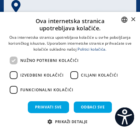
×
Spinčićeva 1, 21000 Split
Ova internetska stranica
Hrvatska
upotrebljava kolačiće.
CROATIAN
Ova internetska stranica upotrebljava kolačiće u svrhe poboljšanja
korisničkog iskustva. Uporabom internetske stranice prihvaćate sve
ENGLISH
kolačiće sukladno našoj
Politici kolačića.
office@kbsplit.hr
NUŽNO POTREBNI KOLAČIĆI
LINKOVI
IZVEDBENI KOLAČIĆI
CILJANI KOLAČIĆI
Uvjeti korištenja
FUNKCIONALNI KOLAČIĆI
Izjava o pristupačnosti
PRIHVATI SVE
ODBACI SVE
PRIKAŽI DETALJE
C
S
Sva prava pridržana KBC Split 2026.
Implementacija i dizajn:
Sistemi.hr