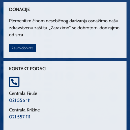
DONACIJE
Plemenitim činom nesebičnog darivanja osnažimo našu
zdravstvenu zaštitu. „Zarazimo“ se dobrotom, donirajmo
od srca.
Želim donirati
KONTAKT PODACI
Centrala Firule
021 556 111
Centrala Križine
021 557 111