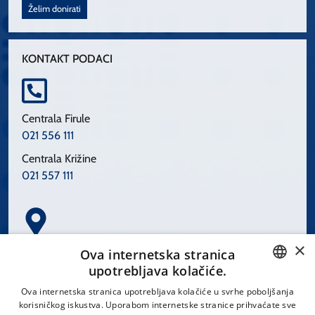
Želim donirati
KONTAKT PODACI
Centrala Firule
021 556 111
Centrala Križine
021 557 111
×
Spinčićeva 1, 21000 Split
Ova internetska stranica
Hrvatska
upotrebljava kolačiće.
CROATIAN
Ova internetska stranica upotrebljava kolačiće u svrhe poboljšanja
korisničkog iskustva. Uporabom internetske stranice prihvaćate sve
ENGLISH