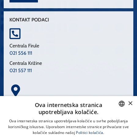
KONTAKT PODACI
Centrala Firule
021 556 111
Centrala Križine
021 557 111
×
Spinčićeva 1, 21000 Split
Ova internetska stranica
Hrvatska
upotrebljava kolačiće.
CROATIAN
Ova internetska stranica upotrebljava kolačiće u svrhe poboljšanja
korisničkog iskustva. Uporabom internetske stranice prihvaćate sve
ENGLISH
kolačiće sukladno našoj
Politici kolačića.
office@kbsplit.hr