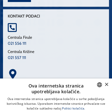
KONTAKT PODACI
Centrala Firule
021 556 111
Centrala Križine
021 557 111
×
Spinčićeva 1, 21000 Split
Ova internetska stranica
Hrvatska
upotrebljava kolačiće.
CROATIAN
Ova internetska stranica upotrebljava kolačiće u svrhe poboljšanja
korisničkog iskustva. Uporabom internetske stranice prihvaćate sve
ENGLISH
kolačiće sukladno našoj
Politici kolačića.
office@kbsplit.hr