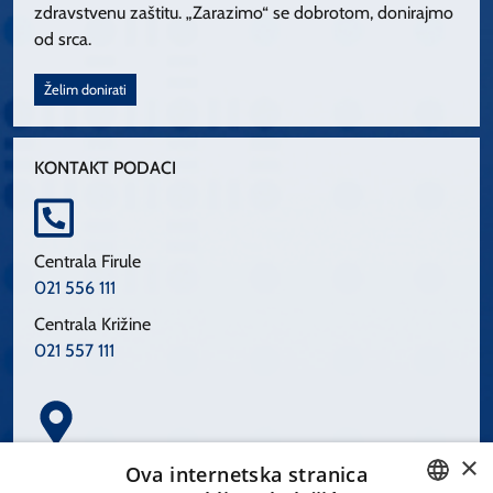
zdravstvenu zaštitu. „Zarazimo“ se dobrotom, donirajmo
od srca.
Želim donirati
KONTAKT PODACI
Centrala Firule
021 556 111
Centrala Križine
021 557 111
×
Spinčićeva 1, 21000 Split
Ova internetska stranica
Hrvatska