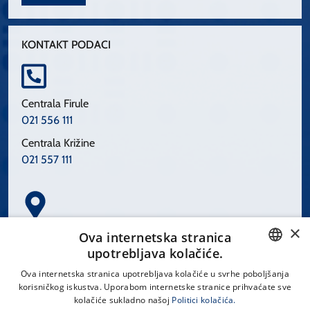
KONTAKT PODACI
Centrala Firule
021 556 111
Centrala Križine
021 557 111
×
Spinčićeva 1, 21000 Split
Ova internetska stranica
Hrvatska
upotrebljava kolačiće.
CROATIAN
Ova internetska stranica upotrebljava kolačiće u svrhe poboljšanja
korisničkog iskustva. Uporabom internetske stranice prihvaćate sve
ENGLISH
kolačiće sukladno našoj
Politici kolačića.
office@kbsplit.hr