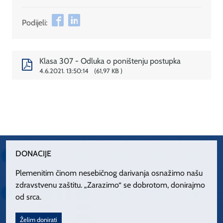
Podijeli:
Klasa 307 - Odluka o poništenju postupka
4.6.2021. 13:50:14
61,97 KB
DONACIJE
Plemenitim činom nesebičnog darivanja osnažimo našu
zdravstvenu zaštitu. „Zarazimo“ se dobrotom, donirajmo
od srca.
Želim donirati