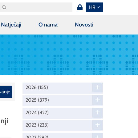
HR
Natječaji
O nama
Novosti
2026
(155)
vanje
2025
(379)
2024
(427)
nji
2023
(223)
2022
(292)