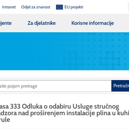
Intranet
Odjel za znanost
EU projekti
ijente
Za djelatnike
Korisne informacije
Pretraži
asa 333 Odluka o odabiru Usluge stručnog
dzora nad proširenjem instalacije plina u kuhi
rule