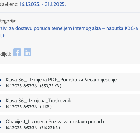
javljeno:
16.1.2025. - 31.1.2025.
tegorija:
zivi za dostavu ponuda temeljem internog akta – naputka KBC-a
lit
ijeli:
Klasa 36_I. Izmjena PDP_Podrška za Veeam rješenje
16.1.2025. 8:53:36
853,75 KB
Klasa 36_I.Izmjena_Troškovnik
16.1.2025. 8:53:36
11 KB
Obavijest_I.Izmjena Poziva za dostavu ponuda
16.1.2025. 8:53:36
216,22 KB