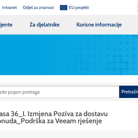
Intranet
Odjel za znanost
EU projekti
ijente
Za djelatnike
Korisne informacije
Pretraži
asa 36_I. Izmjena Poziva za dostavu
onuda_Podrška za Veeam rješenje