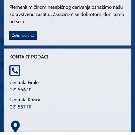
Plemenitim činom nesebičnog darivanja osnažimo našu
zdravstvenu zaštitu. „Zarazimo“ se dobrotom, donirajmo
od srca.
Želim donirati
KONTAKT PODACI
Centrala Firule
021 556 111
Centrala Križine
021 557 111