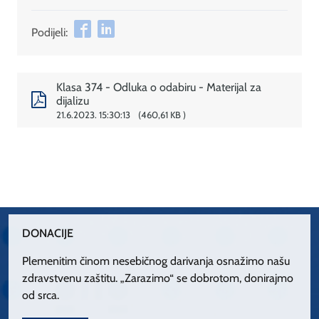
Podijeli:
Klasa 374 - Odluka o odabiru - Materijal za
dijalizu
21.6.2023. 15:30:13
460,61 KB
DONACIJE
Plemenitim činom nesebičnog darivanja osnažimo našu
zdravstvenu zaštitu. „Zarazimo“ se dobrotom, donirajmo
od srca.