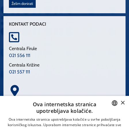
Želim donirati
KONTAKT PODACI
Centrala Firule
021 556 111
Centrala Križine
021 557 111
×
Spinčićeva 1, 21000 Split
Ova internetska stranica
Hrvatska
upotrebljava kolačiće.
CROATIAN
Ova internetska stranica upotrebljava kolačiće u svrhe poboljšanja
korisničkog iskustva. Uporabom internetske stranice prihvaćate sve
ENGLISH