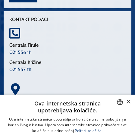
KONTAKT PODACI
Centrala Firule
021 556 111
Centrala Križine
021 557 111
×
Spinčićeva 1, 21000 Split
Ova internetska stranica
Hrvatska
upotrebljava kolačiće.
CROATIAN
Ova internetska stranica upotrebljava kolačiće u svrhe poboljšanja
korisničkog iskustva. Uporabom internetske stranice prihvaćate sve
ENGLISH
kolačiće sukladno našoj
Politici kolačića.
office@kbsplit.hr