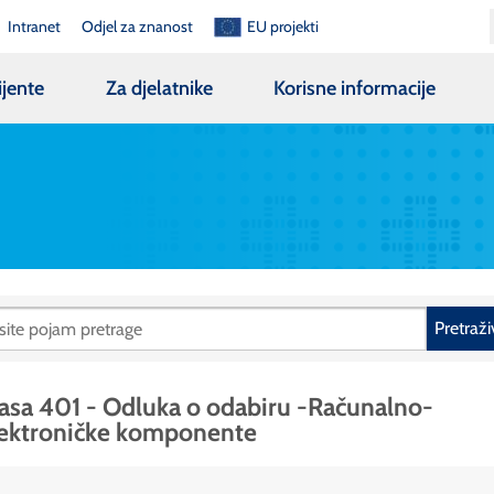
Intranet
Odjel za znanost
EU projekti
ijente
Za djelatnike
Korisne informacije
Pretraži
asa 401 - Odluka o odabiru -Računalno-
lektroničke komponente