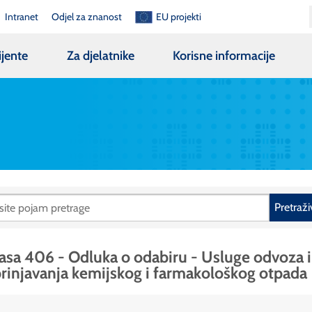
Intranet
Odjel za znanost
EU projekti
ijente
Za djelatnike
Korisne informacije
Pretraži
asa 406 - Odluka o odabiru - Usluge odvoza i
rinjavanja kemijskog i farmakološkog otpada