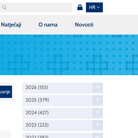
HR
Natječaji
O nama
Novosti
2026
(155)
vanje
2025
(379)
2024
(427)
2023
(223)
2022
(292)