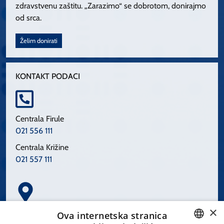
zdravstvenu zaštitu. „Zarazimo“ se dobrotom, donirajmo
od srca.
Želim donirati
KONTAKT PODACI
Centrala Firule
021 556 111
Centrala Križine
021 557 111
×
Spinčićeva 1, 21000 Split
Ova internetska stranica
Hrvatska