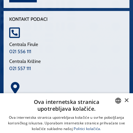
KONTAKT PODACI
Centrala Firule
021 556 111
Centrala Križine
021 557 111
×
Spinčićeva 1, 21000 Split
Ova internetska stranica
Hrvatska
upotrebljava kolačiće.
CROATIAN
Ova internetska stranica upotrebljava kolačiće u svrhe poboljšanja
korisničkog iskustva. Uporabom internetske stranice prihvaćate sve
ENGLISH
kolačiće sukladno našoj
Politici kolačića.
office@kbsplit.hr