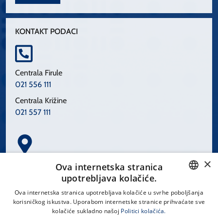
KONTAKT PODACI
Centrala Firule
021 556 111
Centrala Križine
021 557 111
×
Spinčićeva 1, 21000 Split
Ova internetska stranica
Hrvatska
upotrebljava kolačiće.
CROATIAN
Ova internetska stranica upotrebljava kolačiće u svrhe poboljšanja
korisničkog iskustva. Uporabom internetske stranice prihvaćate sve
ENGLISH
kolačiće sukladno našoj
Politici kolačića.
office@kbsplit.hr