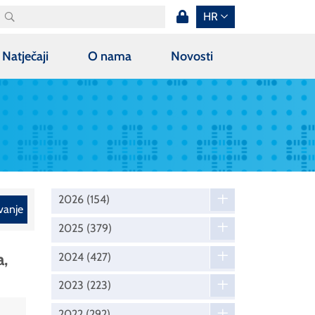
HR
Natječaji
O nama
Novosti
2026
(154)
vanje
2025
(379)
a,
2024
(427)
2023
(223)
2022
(292)