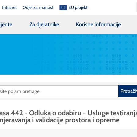
Intranet
Odjel za znanost
EU projekti
ijente
Za djelatnike
Korisne informacije
Pretraži
asa 442 - Odluka o odabiru - Usluge testiranj
jeravanja i validacije prostora i opreme