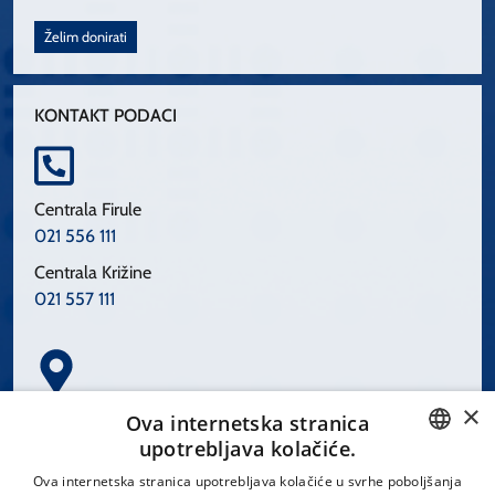
Želim donirati
KONTAKT PODACI
Centrala Firule
021 556 111
Centrala Križine
021 557 111
×
Spinčićeva 1, 21000 Split
Ova internetska stranica
Hrvatska
upotrebljava kolačiće.
CROATIAN
Ova internetska stranica upotrebljava kolačiće u svrhe poboljšanja