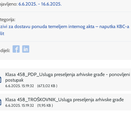
javljeno:
6.6.2025. - 16.6.2025.
tegorija:
zivi za dostavu ponuda temeljem internog akta – naputka KBC-a
lit
ijeli:
Klasa 458_PDP_Usluga preseljenja arhivske građe - ponovljeni
postupak
6.6.2025. 15:19:32
673,02 KB
Klasa 458_TROŠKOVNIK_Usluga preseljenja arhivske građe
6.6.2025. 15:19:32
11,95 KB