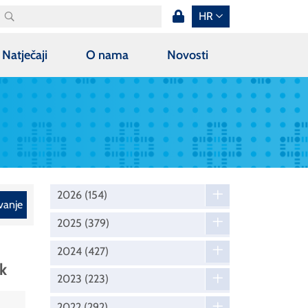
HR
Natječaji
O nama
Novosti
2026
(154)
vanje
2025
(379)
2024
(427)
k
2023
(223)
2022
(292)