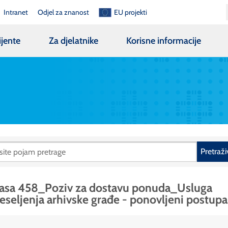
Intranet
Odjel za znanost
EU projekti
ijente
Za djelatnike
Korisne informacije
Pretraži
asa 458_Poziv za dostavu ponuda_Usluga
eseljenja arhivske građe - ponovljeni postupa