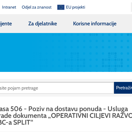
Intranet
Odjel za znanost
EU projekti
ijente
Za djelatnike
Korisne informacije
Pretraži
asa 506 - Poziv na dostavu ponuda - Usluga
zrade dokumenta „OPERATIVNI CILJEVI RAZV
BC-a SPLIT“