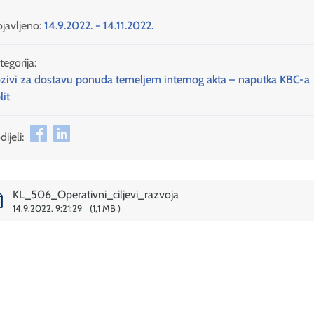
javljeno:
14.9.2022. - 14.11.2022.
tegorija:
zivi za dostavu ponuda temeljem internog akta – naputka KBC-a
lit
ijeli:
KL_506_Operativni_ciljevi_razvoja
14.9.2022. 9:21:29
1,1 MB