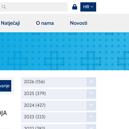
HR
Natječaji
O nama
Novosti
2026
(156)
vanje
2025
(379)
2024
(427)
OJA
2023
(223)
2022
(292)