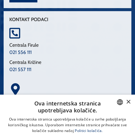
KONTAKT PODACI
Centrala Firule
021 556 111
Centrala Križine
021 557 111
×
Spinčićeva 1, 21000 Split
Ova internetska stranica
Hrvatska
upotrebljava kolačiće.
CROATIAN
Ova internetska stranica upotrebljava kolačiće u svrhe poboljšanja
korisničkog iskustva. Uporabom internetske stranice prihvaćate sve
ENGLISH
kolačiće sukladno našoj
Politici kolačića.
office@kbsplit.hr