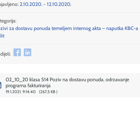
javljeno:
2.10.2020. - 12.10.2020.
tegorija:
zivi za dostavu ponuda temeljem internog akta – naputka KBC-a
lit
ijeli:
02_10_20 klasa 514 Poziv na dostavu ponuda. odrzavanje
programa fakturiranja
19.1.2021. 9:14:40
267,5 KB