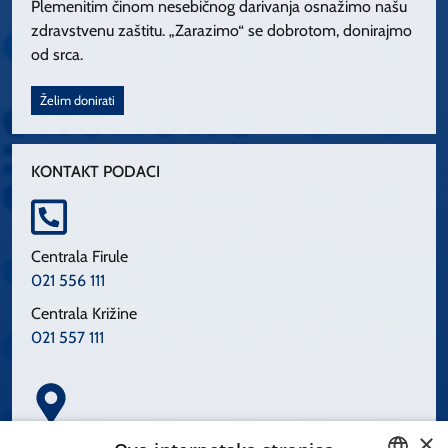
Plemenitim činom nesebičnog darivanja osnažimo našu
zdravstvenu zaštitu. „Zarazimo“ se dobrotom, donirajmo
od srca.
Želim donirati
KONTAKT PODACI
Centrala Firule
021 556 111
Centrala Križine
021 557 111
×
Spinčićeva 1, 21000 Split