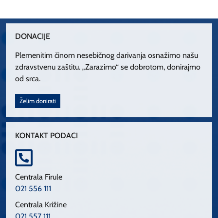
DONACIJE
Plemenitim činom nesebičnog darivanja osnažimo našu
zdravstvenu zaštitu. „Zarazimo“ se dobrotom, donirajmo
od srca.
Želim donirati
KONTAKT PODACI
Centrala Firule
021 556 111
Centrala Križine
021 557 111