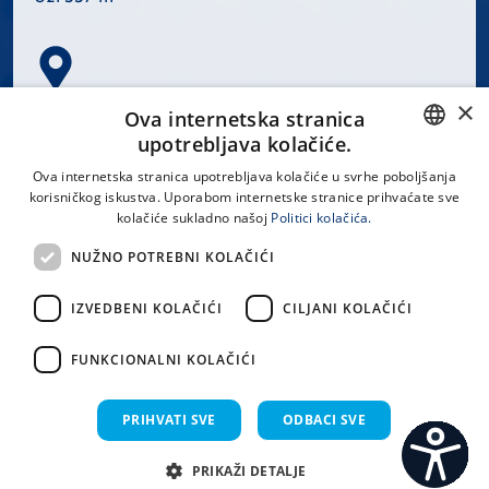
×
Spinčićeva 1, 21000 Split
Ova internetska stranica
Hrvatska
upotrebljava kolačiće.
CROATIAN
Ova internetska stranica upotrebljava kolačiće u svrhe poboljšanja
korisničkog iskustva. Uporabom internetske stranice prihvaćate sve
ENGLISH
kolačiće sukladno našoj
Politici kolačića.
office@kbsplit.hr
NUŽNO POTREBNI KOLAČIĆI
LINKOVI
IZVEDBENI KOLAČIĆI
CILJANI KOLAČIĆI
Uvjeti korištenja
FUNKCIONALNI KOLAČIĆI
Izjava o pristupačnosti
PRIHVATI SVE
ODBACI SVE
PRIKAŽI DETALJE