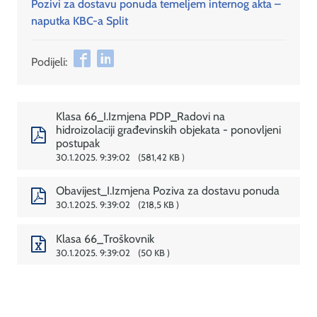
Pozivi za dostavu ponuda temeljem internog akta –
naputka KBC-a Split
Podijeli:
Klasa 66_I.Izmjena PDP_Radovi na
hidroizolaciji građevinskih objekata - ponovljeni
postupak
30.1.2025. 9:39:02
581,42 KB
Obavijest_I.Izmjena Poziva za dostavu ponuda
30.1.2025. 9:39:02
218,5 KB
Klasa 66_Troškovnik
30.1.2025. 9:39:02
50 KB