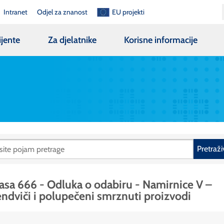
Intranet
Odjel za znanost
EU projekti
ijente
Za djelatnike
Korisne informacije
Pretraži
asa 666 - Odluka o odabiru - Namirnice V –
ndviči i polupečeni smrznuti proizvodi