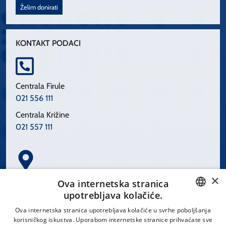
Želim donirati
KONTAKT PODACI
Centrala Firule
021 556 111
Centrala Križine
021 557 111
×
Spinčićeva 1, 21000 Split
Ova internetska stranica
Hrvatska
upotrebljava kolačiće.
CROATIAN
Ova internetska stranica upotrebljava kolačiće u svrhe poboljšanja
korisničkog iskustva. Uporabom internetske stranice prihvaćate sve
ENGLISH