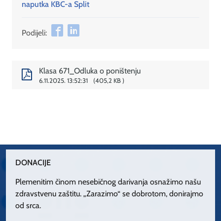
naputka KBC-a Split
Podijeli:
Klasa 671_Odluka o poništenju
6.11.2025. 13:52:31
405,2 KB
DONACIJE
Plemenitim činom nesebičnog darivanja osnažimo našu
zdravstvenu zaštitu. „Zarazimo“ se dobrotom, donirajmo
od srca.