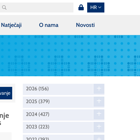
HR
Natječaji
O nama
Novosti
2026
(156)
vanje
2025
(379)
nje
2024
(427)
s
2023
(223)
2022
(292)