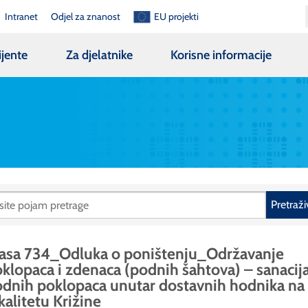
Intranet
Odjel za znanost
EU projekti
ijente
Za djelatnike
Korisne informacije
Pretraži
asa 734_Odluka o poništenju_Održavanje
klopaca i zdenaca (podnih šahtova) – sanacij
dnih poklopaca unutar dostavnih hodnika na
kalitetu Križine