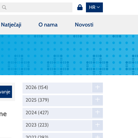
HR
Natječaji
O nama
Novosti
2026
(154)
vanje
2025
(379)
ene
2024
(427)
2023
(223)
2022
(292)