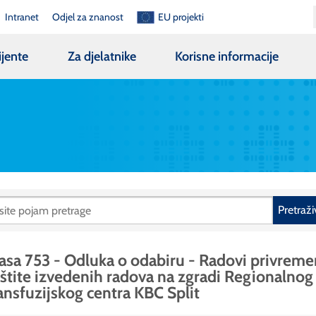
Intranet
Odjel za znanost
EU projekti
ijente
Za djelatnike
Korisne informacije
Pretraži
asa 753 - Odluka o odabiru - Radovi privrem
štite izvedenih radova na zgradi Regionalnog
ansfuzijskog centra KBC Split